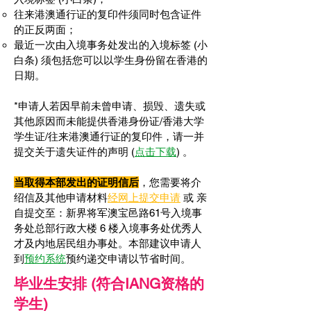
往来港澳通行证的复印件须同时包含证件
的正反两面；
最近一次由入境事务处发出的
入境标签 (小
白条)
须包括您可以以学生身份留在香港的
日期。
*申请人若因早前未曾申请、损毁、遗失或
其他原因而未能提供香港身份证/香港大学
学生证/往来港澳通行证的复印件，请一并
提交关于遗失证件的声明
(
点击下载
) 。
当取得本部发出的证明信后
，您需要将介
绍信及其他申请材料
经网上提交申请
或 亲
自提交至：新界将军澳宝邑路61号入境事
务处总部行政大楼 6 楼入境事务处优秀人
才及内地居民组办事处。本部建议申请人
到
预约系统
预约递交申请以节省时间。
毕业生安排 (符合IANG资格的
学生)