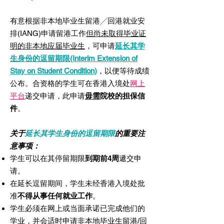
​有意根据非本地毕业生留港╱回港就业安
排(IANG)申请留港工作
但尚未取得毕业证
明的非本地应届毕业生
，可申请
延长其学
生身份的逗留期限(Interim Extension of
Stay on Student Condition)
，以便等待成绩
公布。
合资格的学生可在香港入境处
网上
平台
递交申请
，此
申请
毋需
院校的担保信
件
。
关于
延长其学生身份的逗留期限
的重要注
意事项：
学生可以在其停留期限
到期前4周
遞交
申
请
。
在延长逗留期间
，
学生未经香港入境处批
准
不得从事任何就业工作
。
学生必须在网上或当面承诺已完成他们的
学业
，
并会适时申请非本地毕业生留港/回